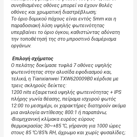
συνηθισμένες οθόνες μπορεί να έχουν θολές
οθόνες και χρωματική διαστρέβλωση;
Το όριο δομικού πάχους είναι εντός 5mm και η
παραδοσιακή λύση υψηλής φωτεινότητας
υπερβαίνει το όριο όγκου, καθιστώντας αδύνατη
την τοποθέτησή της στο μπροστινό διαμέρισμα
οργάνων.
Επιλογή σχήματος
Ο πελάτης δοκίμασε τυφλά 7 οθόνες υψηλής
φωτεινότητας στην αλυσίδα εφοδιασμού και,
τελικά, η Tianxianwei TXW620009B0 κέρδισε με
τρεις σκληρούς δείκτες:
1200 nits εξαιρετικά υψηλής φωτεινότητας + IPS
πλήρης γωνία θέασης, πείραμα ισχυρού φωτός
12:00 το μεσημέρι, οι χαρακτήρες διατηρούν ακόμα
μια αναλογία αντίθεσης 800:1 ή παραπάνω;
-Βιομηχανική κλίμακα ευρέος εύρους
θερμοκρασίας 30~+85 ℃, γήρανση για 1000 ώρες
στους 85 ℃/85% RH, άχρωμο και χωρίς φυσαλίδες;