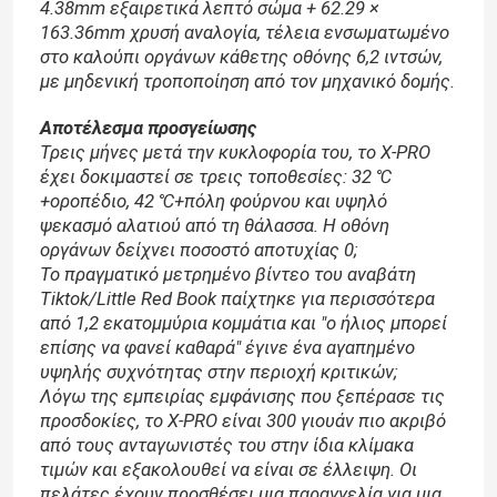
4.38mm εξαιρετικά λεπτό σώμα + 62.29 ×
163.36mm χρυσή αναλογία, τέλεια ενσωματωμένο
στο καλούπι οργάνων κάθετης οθόνης 6,2 ιντσών,
με μηδενική τροποποίηση από τον μηχανικό δομής.
Αποτέλεσμα προσγείωσης
Τρεις μήνες μετά την κυκλοφορία του, το X-PRO
έχει δοκιμαστεί σε τρεις τοποθεσίες: 32 ℃
+οροπέδιο, 42 ℃+πόλη φούρνου και υψηλό
ψεκασμό αλατιού από τη θάλασσα. Η οθόνη
οργάνων δείχνει ποσοστό αποτυχίας 0;
Το πραγματικό μετρημένο βίντεο του αναβάτη
Tiktok/Little Red Book παίχτηκε για περισσότερα
από 1,2 εκατομμύρια κομμάτια και "ο ήλιος μπορεί
επίσης να φανεί καθαρά" έγινε ένα αγαπημένο
υψηλής συχνότητας στην περιοχή κριτικών;
Λόγω της εμπειρίας εμφάνισης που ξεπέρασε τις
προσδοκίες, το X-PRO είναι 300 γιουάν πιο ακριβό
από τους ανταγωνιστές του στην ίδια κλίμακα
τιμών και εξακολουθεί να είναι σε έλλειψη. Οι
πελάτες έχουν προσθέσει μια παραγγελία για μια