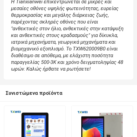
Η Tianxianwei επικεντρώνεται σε μικρές και
μεσαίες οθόνες υψηλής φωτεινότητας, ευρείας
θερμοκρασίας και μεγάλης διάρκειας ζωής,
Επισκεψή εργοστασίου
παρέχοντας σκληρές οθόνες που είναι
"ανθεκτικές στον ήλιο, ανθεκτικές στην κατάψυξη
και ανθεκτικές στους κραδασμούς" για δίκυκλα,
Έλεγχος ποιότητας
ιατρικά μηχανήματα, γεωργικά μηχανήματα και
βιομηχανικό εξοπλισμό. Το TXW620009B0 είναι
διαθέσιμο σε απόθεμα, με ελάχιστη ποσότητα
Ειδήσεις
παραγγελίας 500-3K και χρόνο δειγματοληψίας 48
ωρών. Καλώς ήρθατε να ρωτήσετε!
Ζητήστε μια προσφορά
Συνιστώμενα προϊόντα
Εικονική οθόνη TFT
Ενότητα TFT LCD
Οθόνη TFT LCD