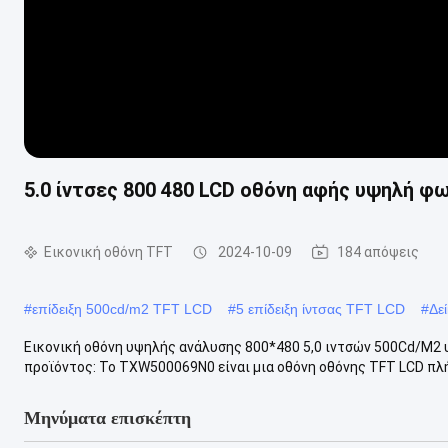
5.0 ίντσες 800 480 LCD οθόνη αφής υψηλή φ
Εικονική οθόνη TFT
2024-10-09
184 απόψεις
#
επίδειξη 500cd/m2 TFT LCD
#
5 επίδειξη ίντσας TFT LCD
#
Δε
Εικονική οθόνη υψηλής ανάλυσης 800*480 5,0 ιντσών 500Cd/M2
προϊόντος: Το TXW500069N0 είναι μια οθόνη οθόνης TFT LCD πλήρ
Μηνύματα επισκέπτη