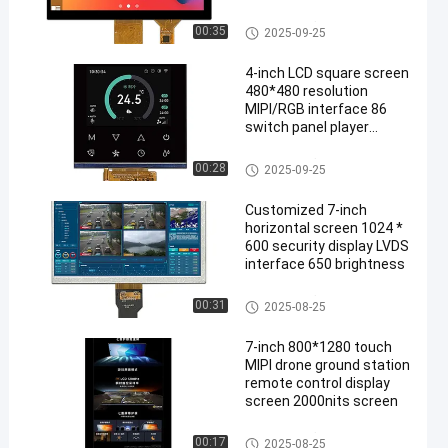
screen USB interface
Εικονική οθόνη TFT
00:35
2025-09-25
4-inch LCD square screen
480*480 resolution
MIPI/RGB interface 86
switch panel player
display screen
Εικονική οθόνη TFT
00:28
2025-09-25
Customized 7-inch
horizontal screen 1024 *
600 security display LVDS
interface 650 brightness
Εικονική οθόνη TFT
00:31
2025-08-25
7-inch 800*1280 touch
MIPI drone ground station
remote control display
screen 2000nits screen
Εικονική οθόνη TFT
00:17
2025-08-25