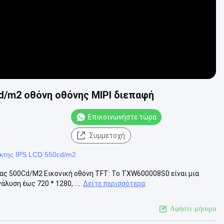
cd/m2 οθόνη οθόνης MIPI διεπαφή
Επικοινωνήστε τώρα
Συμμετοχή
ίκτης IPS LCD 550cd/m2
ας 500Cd/M2 Εικονική οθόνη TFT: Το TXW600008S0 είναι μια
υση έως 720 * 1280, ....
Δείτε περισσότερα
Αφήστε μήνυμα