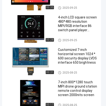
screen USB interface
Εικονική οθόνη TFT
00:35
2025-09-25
4-inch LCD square screen
480*480 resolution
MIPI/RGB interface 86
switch panel player
display screen
Εικονική οθόνη TFT
00:28
2025-09-25
Customized 7-inch
horizontal screen 1024 *
600 security display LVDS
interface 650 brightness
Εικονική οθόνη TFT
00:31
2025-08-25
7-inch 800*1280 touch
MIPI drone ground station
remote control display
screen 2000nits screen
Εικονική οθόνη TFT
00:17
2025-08-25