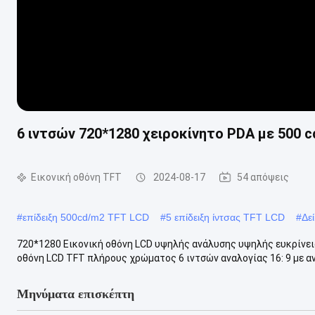
6 ιντσών 720*1280 χειροκίνητο PDA με 500 
Εικονική οθόνη TFT
2024-08-17
54 απόψεις
#
επίδειξη 500cd/m2 TFT LCD
#
5 επίδειξη ίντσας TFT LCD
#
Δε
720*1280 Εικονική οθόνη LCD υψηλής ανάλυσης υψηλής ευκρίνει
οθόνη LCD TFT πλήρους χρώματος 6 ιντσών αναλογίας 16: 9 με ανάλ
Μηνύματα επισκέπτη