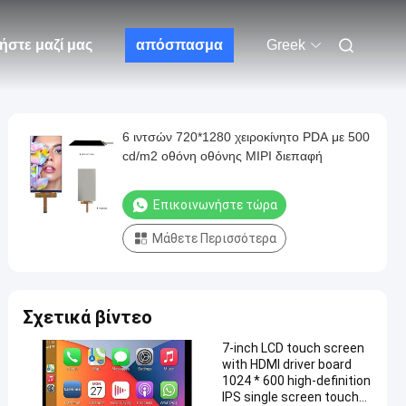
ήστε μαζί μας
απόσπασμα
Greek
6 ιντσών 720*1280 χειροκίνητο PDA με 500
cd/m2 οθόνη οθόνης MIPI διεπαφή
Επικοινωνήστε τώρα
Μάθετε Περισσότερα
Σχετικά βίντεο
7-inch LCD touch screen
with HDMI driver board
1024 * 600 high-definition
IPS single screen touch