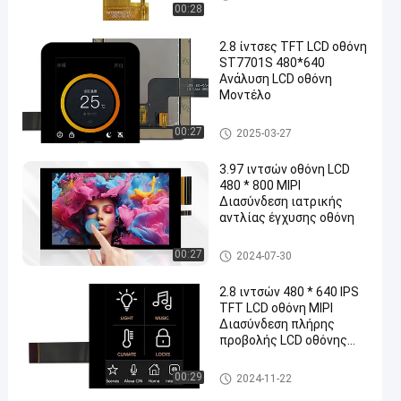
00:28
2.8 ίντσες TFT LCD οθόνη
ST7701S 480*640
Ανάλυση LCD οθόνη
Μοντέλο
LCD 3 ΙΝΤΣΩΝ
00:27
2025-03-27
3.97 ιντσών οθόνη LCD
480 * 800 MIPI
Διασύνδεση ιατρικής
αντλίας έγχυσης οθόνη
LCD 3 ΙΝΤΣΩΝ
00:27
2024-07-30
2.8 ιντσών 480 * 640 IPS
TFT LCD οθόνη MIPI
Διασύνδεση πλήρης
προβολής LCD οθόνης
οθόνης
LCD 3 ΙΝΤΣΩΝ
00:29
2024-11-22