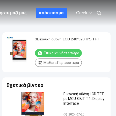
ήστε μαζί μας
απόσπασμα
Greek
3Εικονική οθόνη LCD 240*320 IPS TFT
Επικοινωνήστε τώρα
Μάθετε Περισσότερα
Σχετικά βίντεο
Εικονική οθόνη LCD TFT
με MCU 8 BIT Tft Display
Interface
Εικονική οθόνη TFT
2024-07-20