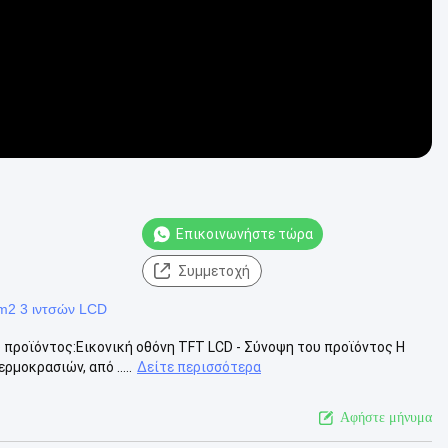
Επικοινωνήστε τώρα
Συμμετοχή
m2 3 ιντσών LCD
 προϊόντος:Εικονική οθόνη TFT LCD - Σύνοψη του προϊόντος Η
ρμοκρασιών, από .....
Δείτε περισσότερα
Αφήστε μήνυμα