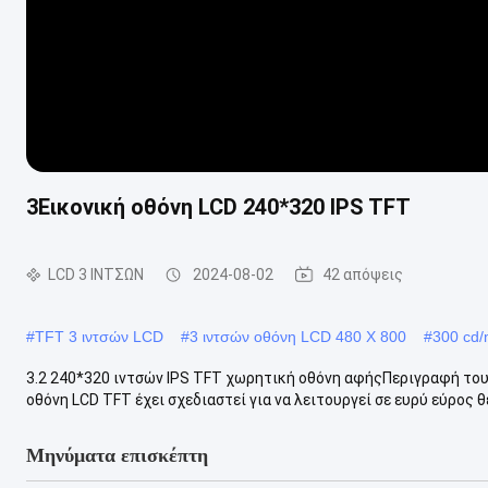
3Εικονική οθόνη LCD 240*320 IPS TFT
LCD 3 ΙΝΤΣΩΝ
2024-08-02
42 απόψεις
#
TFT 3 ιντσών LCD
#
3 ιντσών οθόνη LCD 480 X 800
#
300 cd/
3.2 240*320 ιντσών IPS TFT χωρητική οθόνη αφήςΠεριγραφή του
οθόνη LCD TFT έχει σχεδιαστεί για να λειτουργεί σε ευρύ εύρος θε
Μηνύματα επισκέπτη