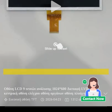
Οθόνη LCD 9 ιντσών ανάλυσης 1024*600 Διεπαφή LVDS IPS
κεντρική οθόνη ελέγχου οθόνη οργάνων οθόνη πλοήγησης
ενιαία οθόνη
Εικονική οθόνη TFT
2026-04-23
1312 απόψεις