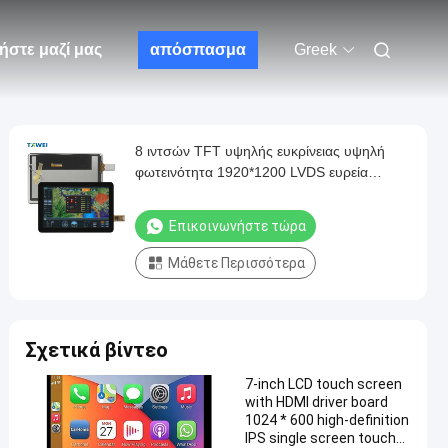
ήστε μαζί μας
απόσπασμα
Greek
8 ιντσών TFT υψηλής ευκρίνειας υψηλή
φωτεινότητα 1920*1200 LVDS ευρεία
θερμοκρασία οθόνη αφής οθόνης
τηλεχειρισμού drone
Επικοινωνήστε τώρα
Μάθετε Περισσότερα
Σχετικά βίντεο
7-inch LCD touch screen
with HDMI driver board
1024 * 600 high-definition
IPS single screen touch