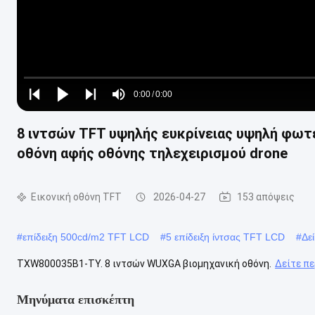
Loaded
:
0%
0:00
/
0:00
Play
Play
Play
Mute
Current
Duration
next
next
8 ιντσών TFT υψηλής ευκρίνειας υψηλή φωτ
Time
οθόνη αφής οθόνης τηλεχειρισμού drone
Εικονική οθόνη TFT
2026-04-27
153 απόψεις
#
επίδειξη 500cd/m2 TFT LCD
#
5 επίδειξη ίντσας TFT LCD
#
Δε
TXW800035B1-TY. 8 ιντσών WUXGA βιομηχανική οθόνη.
Δείτε π
Μηνύματα επισκέπτη