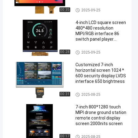
screen USB interface
Εικονική οθόνη TFT
00:35
2025-09-25
4-inch LCD square screen
480*480 resolution
MIPI/RGB interface 86
switch panel player
en
display screen
Εικονική οθόνη TFT
00:28
2025-09-25
Customized 7-inch
horizontal screen 1024 *
600 security display LVDS
interface 650 brightness
Εικονική οθόνη TFT
00:31
2025-08-25
7-inch 800*1280 touch
MIPI drone ground station
remote control display
screen 2000nits screen
Εικονική οθόνη TFT
00:17
2025-08-25