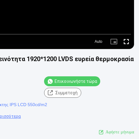
Auto
Picture-
Fullscre
in-
Picture
εινότητα 1920*1200 LVDS ευρεία θερμοκρασία
Επικοινωνήστε τώρα
Συμμετοχή
ίκτης IPS LCD 550cd/m2
ερισσότερα
Αφήστε μήνυμα