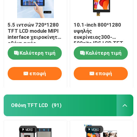
5.5 ιντσών 720*1280
10.1-inch 800*1280
TFT LCD module MIPI
υψηλής
interface χειροκίνητη
ευκρίνειας300-
οθόνη αφής
500nits IPS LCD TFT
οθόνη LVDS
Καλύτερη τιμή
Καλύτερη τιμή
επαφή
επαφή
Οθόνη TFT LCD
(91)