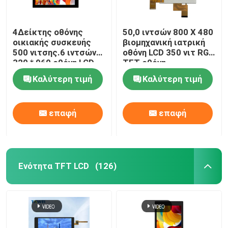
4Δείκτης οθόνης
50,0 ιντσών 800 X 480
οικιακής συσκευής
βιομηχανική ιατρική
500 νιτσης.6 ιντσών
οθόνη LCD 350 νιτ RGB
320 * 960 οθόνη LCD
TFT οθόνη
Καλύτερη τιμή
Καλύτερη τιμή
επαφή
επαφή
Ενότητα TFT LCD
(126)