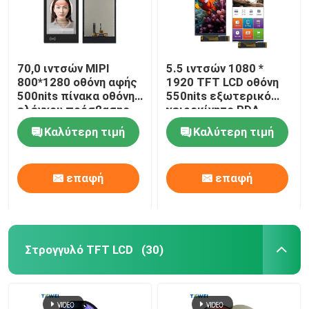
70,0 ιντσών MIPI
5.5 ιντσών 1080 *
800*1280 οθόνη αφής
1920 TFT LCD οθόνη
500nits πίνακα οθόνης
550nits εξωτερικό
ελέγχου πρόσβασης
χειροκίνητο PDA
ασφαλείας
Καλύτερη τιμή
Καλύτερη τιμή
επαφή
επαφή
Στρογγυλό TFT LCD
(30)