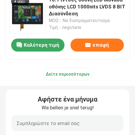
οθόνης LCD 1000nits LVDS 8 BIT
Διασύνδεση
Στρογγυλό TFT LCD
MOQ：Να διαπραγματευτούμε.
Τιμή：negotiate
Τετράγωνη οθόνη TFT
Καλύτερη τιμή
επαφή
Τύπος ράβδου TFT
Δελτίο οδήγησης HDMI
Δείτε περισσότερων
Δελτίο οδηγού VGA
Αφήστε ένα μήνυμα
We bellen je snel terug!
Χωρητική επιτροπή αφής
LCD 3 ΙΝΤΣΩΝ