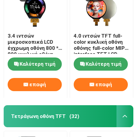
3.4 ιντσών
4.0 ιντσών TFT full-
μικροσκοπικά LCD
color κυκλική οθόνη
έγχρωμη οθόνη 800 *
οθόνης full-color MIPI
800 κυκλική οθόνη
interface TFT LCD
LCD έξυπνη φορητή
οθόνη 450cd/M2
Καλύτερη τιμή
Καλύτερη τιμή
συσκευή
επαφή
επαφή
Τετράγωνη οθόνη TFT
(32)