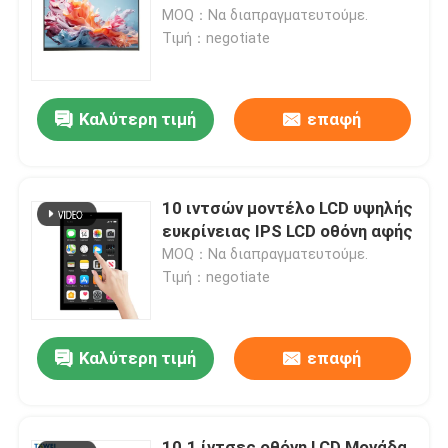
MOQ：Να διαπραγματευτούμε.
Τιμή：negotiate
Επισκεψή εργοστασίου
Καλύτερη τιμή
επαφή
Έλεγχος ποιότητας
Ειδήσεις
10 ιντσών μοντέλο LCD υψηλής
ευκρίνειας IPS LCD οθόνη αφής
Ζητήστε μια προσφορά
MOQ：Να διαπραγματευτούμε.
Τιμή：negotiate
Εικονική οθόνη TFT
Καλύτερη τιμή
επαφή
Ενότητα TFT LCD
Οθόνη TFT LCD
10.1 ίντσες οθόνη LCD Μονάδα