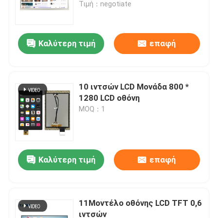
Τιμή：negotiate
Καλύτερη τιμή
επαφή
10 ιντσών LCD Μονάδα 800 *
1280 LCD οθόνη
MOQ：1
Σπίτι
Καλύτερη τιμή
επαφή
Προϊόντα
11Μοντέλο οθόνης LCD TFT 0,6
ιντσών
Σχετικά με εμάς