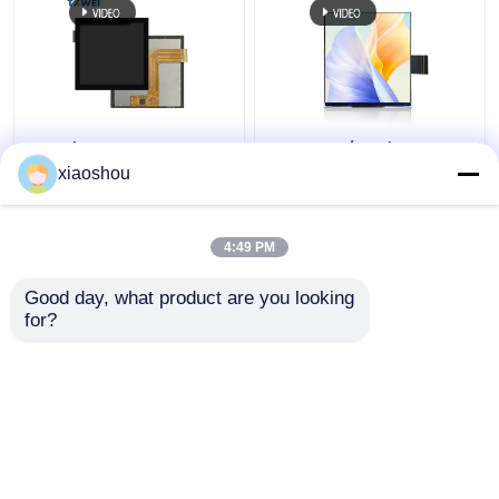
3.95 ίντσες
3Εικονική οθόνη LCD
τετραγωνική οθόνη
TFT τετραγωνικής
xiaoshou
TFT 480 X 480 IPS
έκτασης 0,95 ιντσών
TFT LCD οθόνη αφής
με 86 έξυπνες οθόνες
διακόπτη
4:49 PM
Καλύτερη τιμή
Καλύτερη τιμή
Good day, what product are you looking 
for?
επαφή
επαφή
Δείτε περισσότερων
Αρχική Σελίδα
Περίπου εμείς
επαφή
Desktop Site