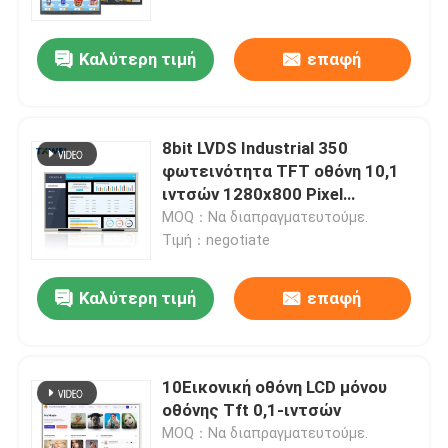
Καλύτερη τιμή
επαφή
8bit LVDS Industrial 350
φωτεινότητα TFT οθόνη 10,1
ιντσών 1280x800 Pixel
EK79202
MOQ：Να διαπραγματευτούμε.
Τιμή：negotiate
Καλύτερη τιμή
επαφή
10Εικονική οθόνη LCD μόνου
οθόνης Tft 0,1-ιντσών
MOQ：Να διαπραγματευτούμε.