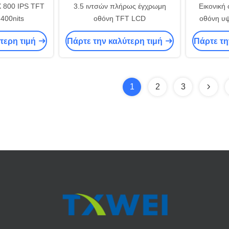
X 800 IPS TFT
3.5 ιντσών πλήρως έγχρωμη
Εικονική
400nits
οθόνη TFT LCD
οθόνη υψ
τερη τιμή
Πάρτε την καλύτερη τιμή
Πάρτε τη
1
2
3