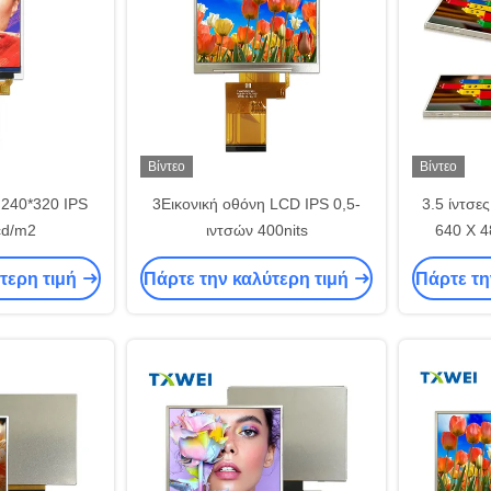
Βίντεο
Βίντεο
 240*320 IPS
3Εικονική οθόνη LCD IPS 0,5-
3.5 ίντσε
cd/m2
ιντσών 400nits
640 X 
τερη τιμή
Πάρτε την καλύτερη τιμή
Πάρτε τη