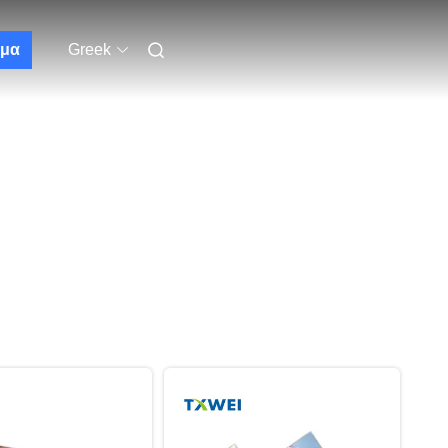
μα
Greek