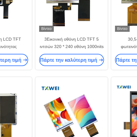
Βίντεο
Βίντεο
νη LCD TFT
3Εικονική οθόνη LCD TFT 5
30,5
ινότητας
ιντσών 320 * 240 οθόνη 1000nits
φωτεινό
οθόνη μ
τερη τιμή
Πάρτε την καλύτερη τιμή
Πάρτε τη