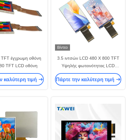
Βίντεο
ς TFT έγχρωμη οθόνη
3.5 ιντσών LCD 480 X 800 TFT
480 TFT LCD οθόνη
Υψηλής φωτεινότητας LCD
οθόνη μικρή οθόνη lcd
ν καλύτερη τιμή
Πάρτε την καλύτερη τιμή