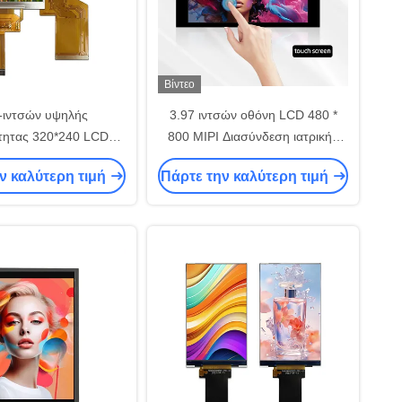
Βίντεο
-ιντσών υψηλής
3.97 ιντσών οθόνη LCD 480 *
τητας 320*240 LCD
800 MIPI Διασύνδεση ιατρικής
ε 1400nits και RGB
αντλίας έγχυσης οθόνη
ν καλύτερη τιμή
Πάρτε την καλύτερη τιμή
διεπαφή