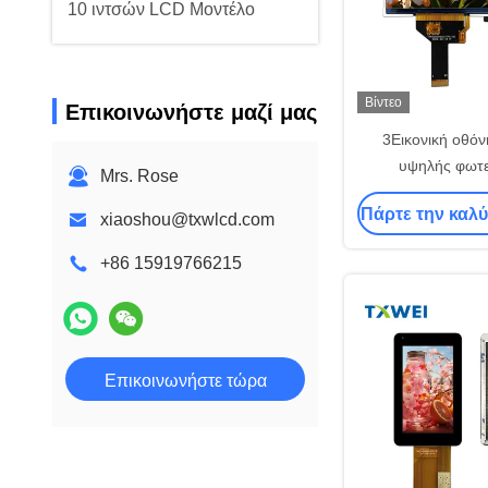
10 ιντσών LCD Μοντέλο
Βίντεο
Επικοινωνήστε μαζί μας
3Εικονική οθό
υψηλής φωτε
Mrs. Rose
Πάρτε την καλύ
xiaoshou@txwlcd.com
+86 15919766215
Επικοινωνήστε τώρα