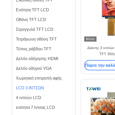
Εικονική οθόνη TFT
Ενότητα TFT LCD
Οθόνη TFT LCD
Στρογγυλό TFT LCD
Τετράγωνη οθόνη TFT
Βίντεο
Δείκτης 3 ιντσών
Τύπος ράβδου TFT
TFT 350
Δελτίο οδήγησης HDMI
Πάρτε την καλύ
Δελτίο οδηγού VGA
Χωρητική επιτροπή αφής
LCD 3 ΙΝΤΣΩΝ
4 ιντσών LCD
ενότητα 7 ίντσας LCD