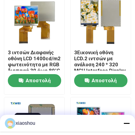
Επισκεψή εργοστασίου
Έλεγχος ποιότητας
3 ιντσών Διαφανής
3Εικονική οθόνη
Ειδήσεις
οθόνη LCD 1400cd/m2
LCD.2 ιντσών με
φωτεινότητα με RGB
ανάλυση 240 * 320
διεπαφή 30 έως 80°C
MCU Interface Display
Ζητήστε μια προσφορά
Θέρμανση
Module
Αποστολή
Αποστολή
αποθήκευσης
ερώτησης
ερώτησης
Εικονική οθόνη TFT
Ενότητα TFT LCD
xiaoshou
Οθόνη TFT LCD