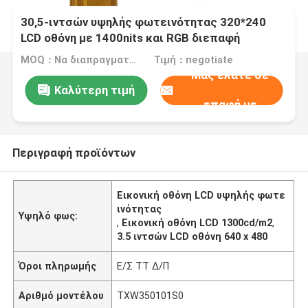
30,5-ιντσών υψηλής φωτεινότητας 320*240
LCD οθόνη με 1400nits και RGB διεπαφή
MOQ：Να διαπραγματευτούμε.
Τιμή：negotiate
Μας ελάτε σε
Καλύτερη τιμή
επαφή με
Περιγραφή προϊόντων
Εικονική οθόνη LCD υψηλής φωτε
ινότητας
Υψηλό φως:
,
Εικονική οθόνη LCD 1300cd/m2
,
3.5 ιντσών LCD οθόνη 640 x 480
Όροι πληρωμής
Ε/Σ TT Δ/Π
Αριθμό μοντέλου
TXW350101S0