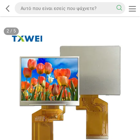
2
/
5