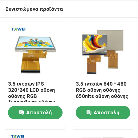
Συνιστώμενα προϊόντα
3.5 ιντσών IPS
3.5 ιντσών 640 * 480
320*240 LCD οθόνη
RGB οθόνη οθόνης
οθόνης RGB
650nits οθόνη οθόνης
Σπίτι
διασύνδεση οθόνης
κονσόλας παιχνιδιού
Αποστολή
Αποστολή
Προϊόντα
ερώτησης
ερώτησης
Σχετικά με εμάς