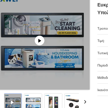
Ευκρ
Υπο
Τροπο
Τιμή:
Τυπική
Περίο
Μέθοδ
Ικανότ