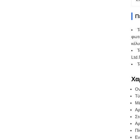
Π
Τ
φωτε
κέλυ
Τ
Ltd.
Τ
Χα
Ον
Τύ
Μέ
Αρ
Στ
Αρ
Πί
Εν