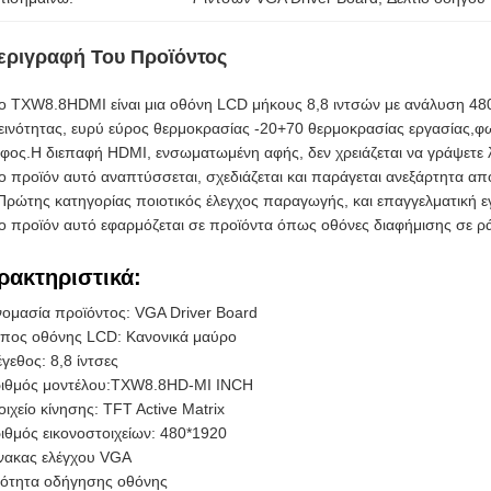
εριγραφή Του Προϊόντος
ο TXW8.8HDMI είναι μια οθόνη LCD μήκους 8,8 ιντσών με ανάλυση 480 *
ινότητας, ευρύ εύρος θερμοκρασίας -20+70 θερμοκρασίας εργασίας,φω
φος.
Η διεπαφή HDMI, ενσωματωμένη αφής, δεν χρειάζεται να γράψετε 
ο προϊόν αυτό αναπτύσσεται, σχεδιάζεται και παράγεται ανεξάρτητα απ
Πρώτης κατηγορίας ποιοτικός έλεγχος παραγωγής, και επαγγελματική 
ο προϊόν αυτό εφαρμόζεται σε προϊόντα όπως οθόνες διαφήμισης σε ρ
ρακτηριστικά:
ομασία προϊόντος: VGA Driver Board
πος οθόνης LCD: Κανονικά μαύρο
γεθος: 8,8 ίντσες
ιθμός μοντέλου:
TXW8.8HD-MI INCH
οιχείο κίνησης: TFT Active Matrix
ιθμός εικονοστοιχείων: 480*1920
νακας ελέγχου VGA
ότητα οδήγησης οθόνης