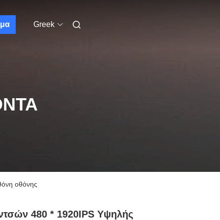
μα
Greek
ΌΝΤΑ
θόνη οθόνης
Ιντσών 480 * 1920IPS Υψηλής