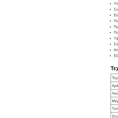
Υπ
Συ
Εύ
Πα
Πρ
Πο
Υψ
Σύ
Απ
Εξ
Τε
Τεχ
Αρι
Λού
Μέ
Τύ
Στο