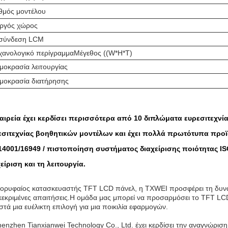
θμός μοντέλου
ργός χώρος
ασύνδεση LCM
ανολογικό περίγραμμαΜέγεθος ((W*H*T)
μοκρασία λειτουργίας
μοκρασία διατήρησης
ταιρεία έχει κερδίσει περισσότερα από 10 διπλώματα ευρεσιτεχν
εσιτεχνίας βοηθητικών μοντέλων και έχει πολλά πρωτότυπα προϊ
14001/16949 / πιστοποίηση συστήματος διαχείρισης ποιότητας ISO
είριση και τη λειτουργία.
κορυφαίος κατασκευαστής TFT LCD πάνελ, η TXWEI προσφέρει τη δυν
εκριμένες απαιτήσεις.Η ομάδα μας μπορεί να προσαρμόσει το TFT LCD 
στά μια ευέλικτη επιλογή για μια ποικιλία εφαρμογών.
enzhen Tianxianwei Technology Co., Ltd. έχει κερδίσει την αναγνώρισ