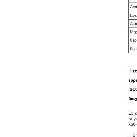
Αρι
Ενε
Δι
Μηχ
θερ
θερ
Η ε
ευρ
ISO
διαχ
Ως 
συγκ
καθι
Η Sh