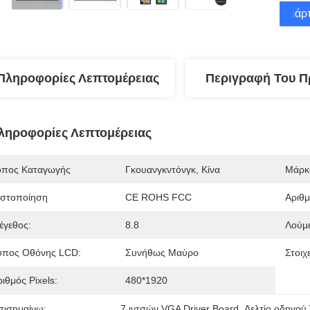
Πάρτ
Πληροφορίες Λεπτομέρειας
Περιγραφή Του Π
ληροφορίες Λεπτομέρειας
όπος Καταγωγής
Γκουανγκντόνγκ, Κίνα
Μάρκ
ιστοποίηση
CE ROHS FCC
Αριθ
έγεθος:
8.8
Λούμε
ύπος Οθόνης LCD:
Συνήθως Μαύρο
Στοιχ
ιθμός Pixels:
480*1920
πισημαίνω:
7 ιντσών VGA Driver Board
, 
Δελτίο οδηγού