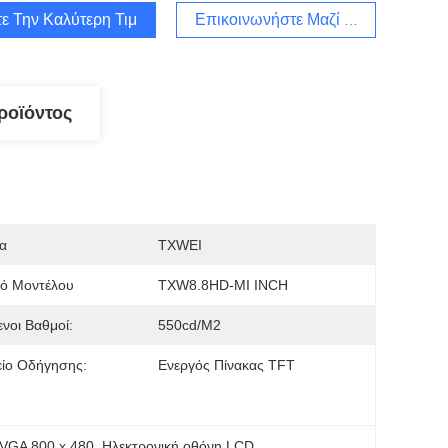
ε Την Καλύτερη Τιμή
Επικοινωνήστε Μαζί Μας
ροϊόντος
α
TXWEI
μό Μοντέλου
TXW8.8HD-MI INCH
νοι Βαθμοί:
550cd/m2
είο Οδήγησης:
Ενεργός Πίνακας TFT
 VGA 800 x 480
, 
Ηλεκτρονική οθόνη LCD