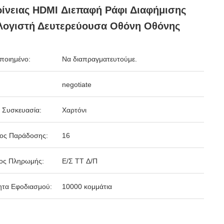
ίνειας HDMI Διεπαφή Ράφι Διαφήμισης
λογιστή Δευτερεύουσα Οθόνη Οθόνης
ποιημένο:
Να διαπραγματευτούμε.
negotiate
 Συσκευασία:
Χαρτόνι
δος Παράδοσης:
16
ος Πληρωμής:
Ε/Σ TT Δ/Π
ητα Εφοδιασμού:
10000 κομμάτια