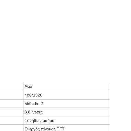
Αξία
480*1920
550cd/m2
8.8 ίντσες
Συνήθως μαύρο
Ενεργός πίνακας TFT