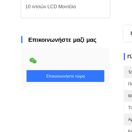
10 ιντσών LCD Μοντέλο
Επικοινωνήστε μαζί μας
Π
Τ
Επικοινωνήστε τώρα
Π
Μ
Τ
Αρ
Ε