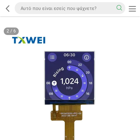
2
/
6