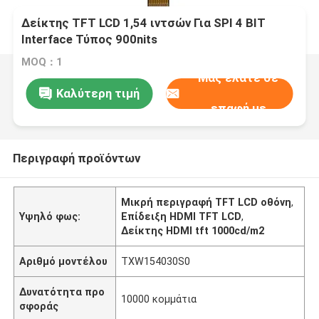
Δείκτης TFT LCD 1,54 ιντσών Για SPI 4 BIT
Interface Τύπος 900nits
MOQ：1
Μας ελάτε σε
Καλύτερη τιμή
επαφή με
Περιγραφή προϊόντων
Μικρή περιγραφή TFT LCD οθόνη
,
Υψηλό φως:
Επίδειξη HDMI TFT LCD
,
Δείκτης HDMI tft 1000cd/m2
Αριθμό μοντέλου
TXW154030S0
Δυνατότητα προ
10000 κομμάτια
σφοράς