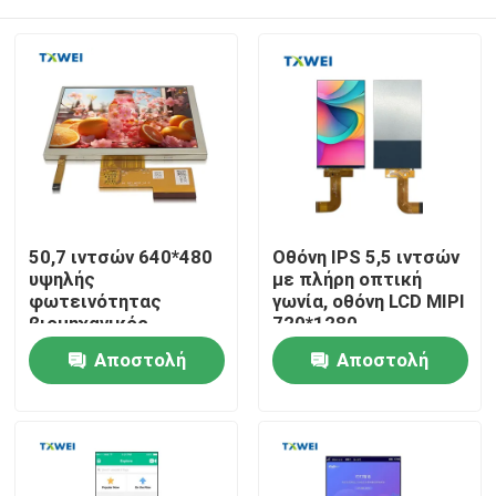
50,7 ιντσών 640*480
Οθόνη IPS 5,5 ιντσών
υψηλής
με πλήρη οπτική
φωτεινότητας
γωνία, οθόνη LCD MIPI
βιομηχανικός
720*1280
εξοπλισμός και
Σπίτι
Αποστολή
Αποστολή
όργανα σε
αποθέματα, οθόνη
ερώτησης
ερώτησης
LCD φωτεινότητας
Προϊόντα
350
Σχετικά με εμάς