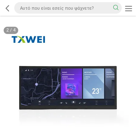
2
/
4