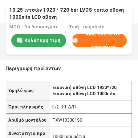
10.25 ιντσών 1920 * 720 bar LVDS τοπίο οθόνη
1000nits LCD οθόνη
MOQ：Να διαπραγματευτούμε.
Τιμή：negotiate
Μας ελάτε σε
Καλύτερη τιμή
επαφή με
Περιγραφή προϊόντων
Εικονική οθόνη LCD 1920*720
,
Υψηλό φως:
Εικονική οθόνη LCD 1000nits
Όροι πληρωμής
Ε/Σ TT Δ/Π
Αριθμό μοντέλου
TXW103001S0
Δυνατότητα προ
10000 κομμάτια