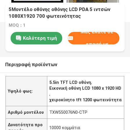
5Μοντέλο οθόνης οθόνης LCD PDA 5 ιντσών
1080X1920 700 φωτεινότητας
MOQ：1
Μας ελάτε σε
Καλύτερη τιμή
επαφή με
Περιγραφή προϊόντων
5.5in TFT LCD οθόνη
,
Εικονική οθόνη LCD 1080 x 1920 HD
Υψηλό φως:
,
χειροκίνητο tft 1200 φωτεινότητα
Αριθμό μοντέλου
TXW550076N0-CTP
Δυνατότητα προ
10000 κομμάτια