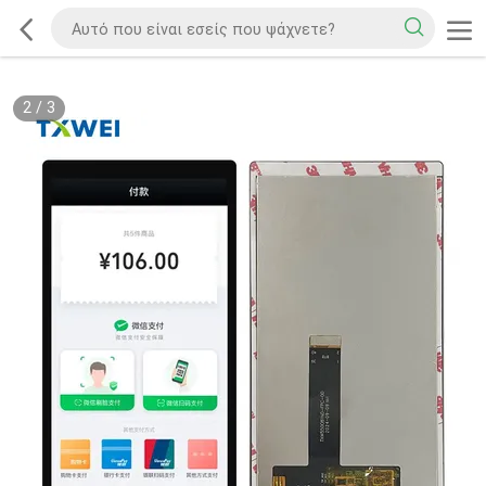
2
/
3