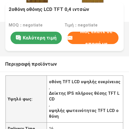
2οθόνη οθόνης LCD TFT 0,4 ιντσών
MOQ：negotiate
Τιμή：negotiate
Μας ελάτε σε
Καλύτερη τιμή
επαφή με
Περιγραφή προϊόντων
οθόνη TFT LCD υψηλής ευκρίνειας
,
Δείκτης IPS πλήρους θέσης TFT L
Υψηλό φως:
CD
,
υψηλής φωτεινότητας TFT LCD ο
θόνη
Delivery Time
16