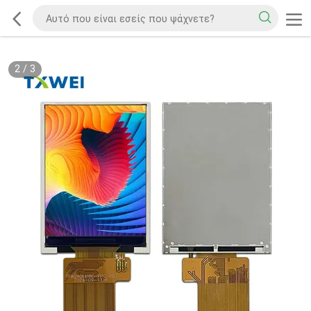
2
/
3