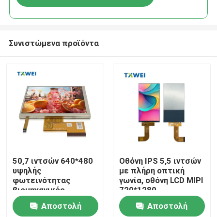
Συνιστώμενα προϊόντα
Σπίτι
50,7 ιντσών 640*480
Οθόνη IPS 5,5 ιντσών
υψηλής
με πλήρη οπτική
φωτεινότητας
γωνία, οθόνη LCD MIPI
Προϊόντα
βιομηχανικός
720*1280
εξοπλισμός και
Αποστολή
Αποστολή
όργανα σε
Σχετικά με εμάς