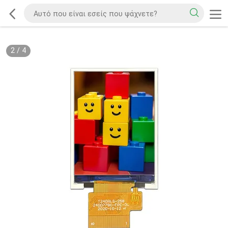
2
/
4