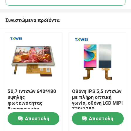
Συνιστώμενα προϊόντα
50,7 ιντσών 640*480
Οθόνη IPS 5,5 ιντσών
Σπίτι
υψηλής
με πλήρη οπτική
φωτεινότητας
γωνία, οθόνη LCD MIPI
βιομηχανικός
720*1280
Προϊόντα
εξοπλισμός και
Αποστολή
Αποστολή
όργανα σε
αποθέματα, οθόνη
Σχετικά με εμάς
ερώτησης
ερώτησης